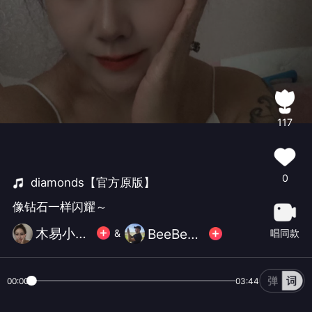
117
0
diamonds【官方原版】
像钻石一样闪耀～
木易小优👑
BeeBeeee
唱同款
&
00:00
03:44