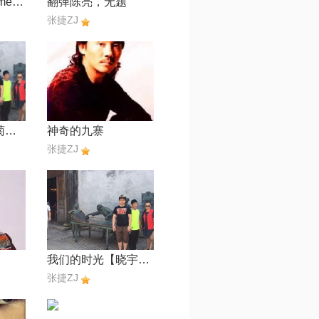
翻弹岸部眞明Time travel)
翻弹陈亮，无题
张捷ZJ
翻弹Summer - 菊次郎 の 夏
神奇的九寨
张捷ZJ
我们的时光【晓宇H】
张捷ZJ