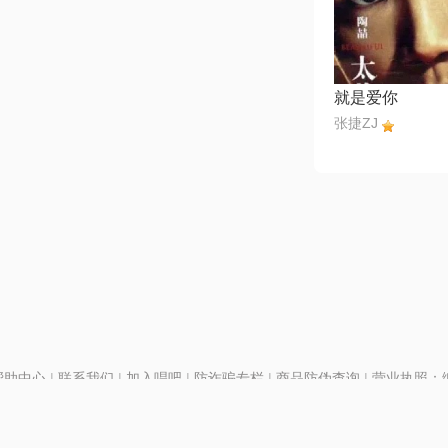
就是爱你
张捷ZJ
帮助中心
|
联系我们
|
加入唱吧
|
防诈骗专栏
|
商品防伪查询
|
营业执照：编号
P证110298
|
京ICP备11013291号-1
| 举报电话(24小时)：022-25782593
号
|
京公网安备11010502025063号
|
|