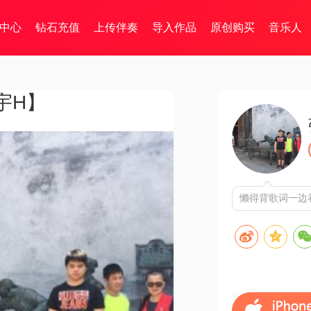
中心
钻石充值
上传伴奏
导入作品
原创购买
音乐人
宇H】
懒得背歌词一边