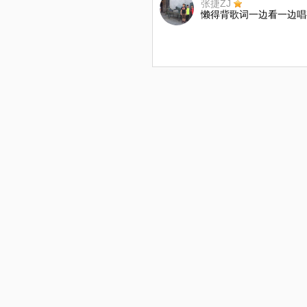
张捷ZJ
懒得背歌词一边看一边唱