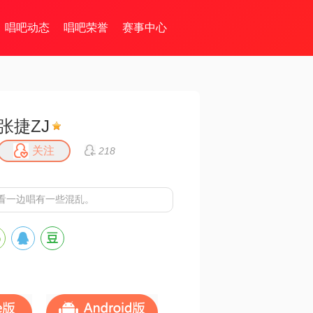
唱吧动态
唱吧荣誉
赛事中心
张捷ZJ
关注
218
看一边唱有一些混乱。