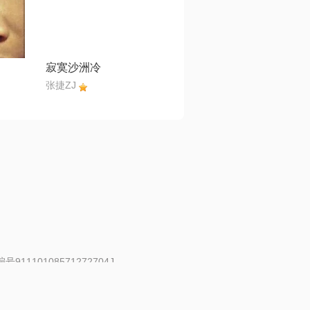
寂寞沙洲冷
张捷ZJ
91110108571272704J
 | 举报邮箱：fankui@changba.com
| 向12318举报
|
金盾网络纠纷调解中心