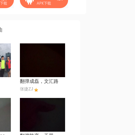
曲
翻弹成磊，文汇路
张捷ZJ