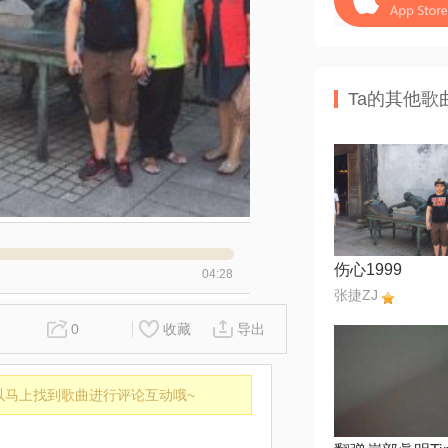
Ta的其他歌
伤心1999
04:28
张捷ZJ
0
收藏
导出
以马上找到歌曲进行评论互动哦~