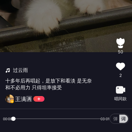
50
过云雨
2
十多年后再唱起，是放下和看淡 是无奈
和不必用力 只得坦率接受
王满🈵️
唱同款
00:00
03:01