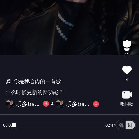
11
4
你是我心内的一首歌
什么时候更新的新功能？
乐多baby🔮
乐多baby🔮
唱同款
&
00:00
02:47