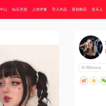
中心
钻石充值
上传伴奏
导入作品
原创购买
音乐人
哇 我好biang