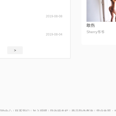
2019-08-08
敢伤
Sherry爷爷
2019-08-04
>
帮助中心
|
联系我们
|
加入唱吧
|
防诈骗专栏
|
商品防伪查询
|
营业执照：编号
P证110298
|
京ICP备11013291号-1
| 举报电话(24小时)：022-25782593