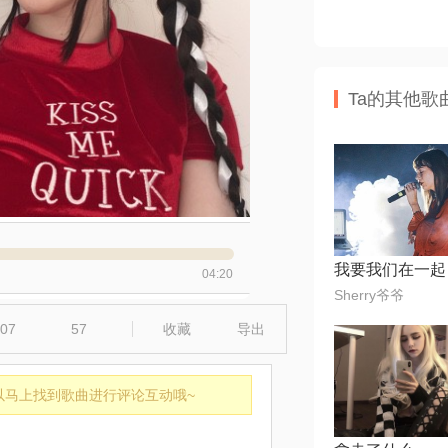
Ta的其他歌
我要我们在一起
04:20
Sherry爷爷
07
57
收藏
导出
以马上找到歌曲进行评论互动哦~