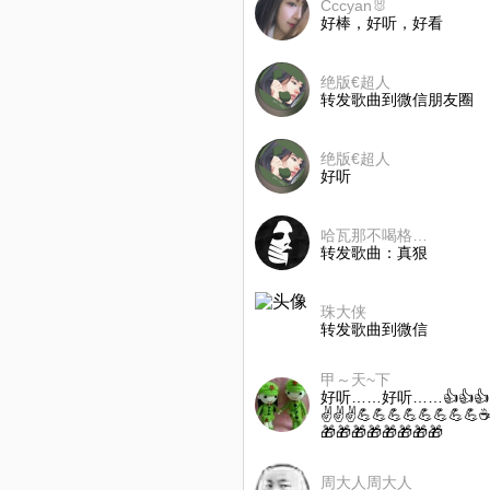
Cccyan🐰
好棒，好听，好看
绝版€超人
转发歌曲到微信朋友圈
绝版€超人
好听
哈瓦那不喝格瓦斯
转发歌曲：真狠
珠大侠
转发歌曲到微信
甲～天~下
好听……好听……👍👍👍👍
✌✌✌💪💪💪💪💪💪💪💪
🎁🎁🎁🎁🎁🎁🎁🎁
周大人周大人