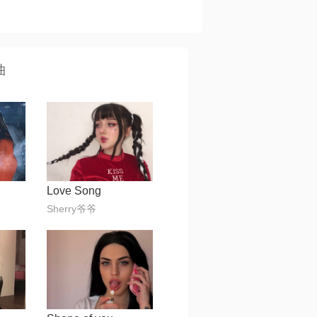
曲
Love Song
Sherry爷爷