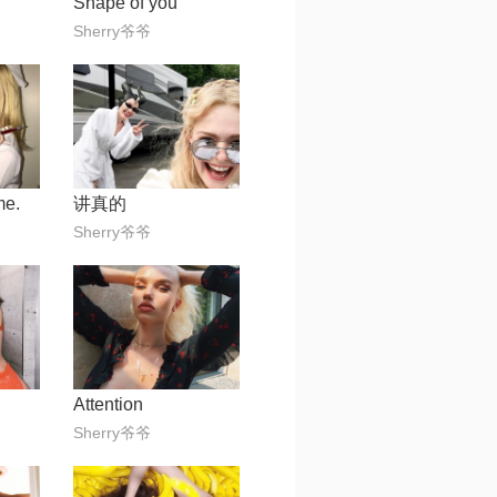
Shape of you
Sherry爷爷
me.
讲真的
Sherry爷爷
Attention
Sherry爷爷