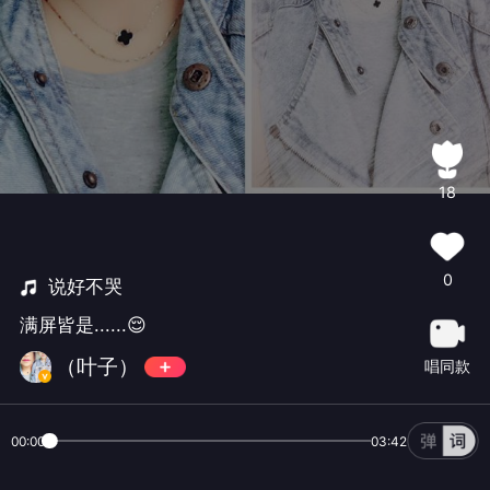
18
0
说好不哭
满屏皆是......😌
（叶子）
唱同款
00:00
03:42