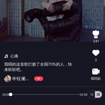
241
心痛
2
我唱的这首歌打败了全国70%的人，快
来听听吧。
🌸钰澜西✨
唱同款
00:00
03:56