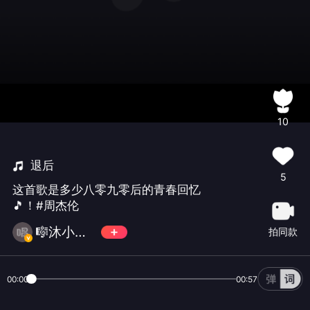
10
退后
5
这首歌是多少八零九零后的青春回忆
🎵！#周杰伦
🎼沐小可🤡
拍同款
00:00
00:57