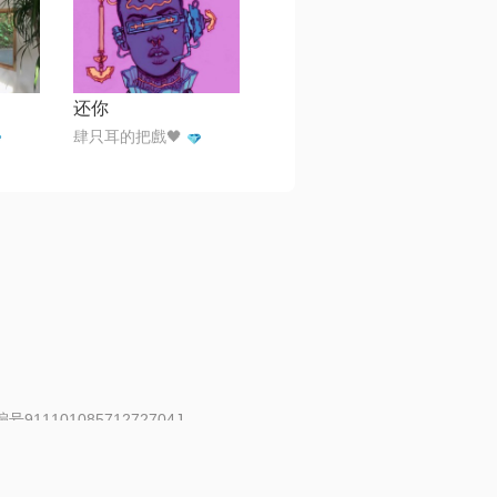
还你
肆只耳的把戲🖤
91110108571272704J
 | 举报邮箱：fankui@changba.com
| 向12318举报
|
金盾网络纠纷调解中心