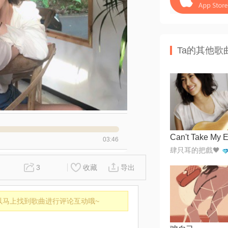
Ta的其他歌
03:46
肆只耳的把戲🖤
3
收藏
导出
以马上找到歌曲进行评论互动哦~