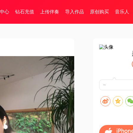
中心
钻石充值
上传伴奏
导入作品
原创购买
音乐人
～