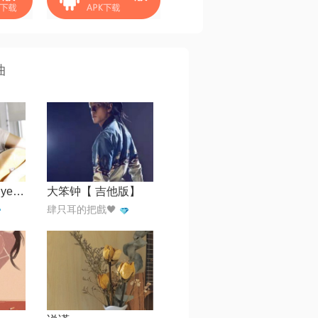
曲
Can't Take My Eyes Off You
大笨钟【 吉他版】
肆只耳的把戲🖤