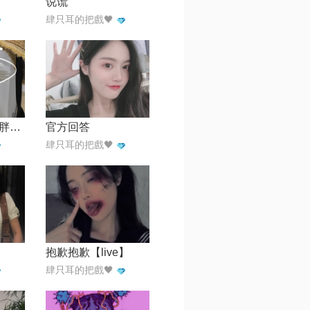
说谎
肆只耳的把戲🖤
霓虹甜心【【小胖】】
官方回答
肆只耳的把戲🖤
抱歉抱歉【live】
肆只耳的把戲🖤