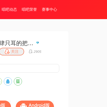
唱吧动态
唱吧荣誉
赛事中心
肆只耳的把戲🖤
关注
2905