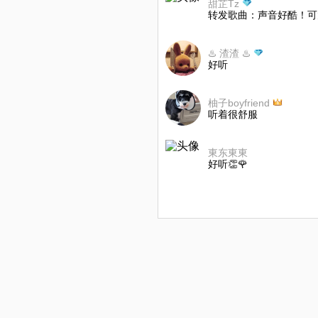
甜芷Tz
转发歌曲：声音好酷！可
♨️ 渣渣 ♨️
好听
柚子boyfriend
听着很舒服
東东東東
好听👏🌹