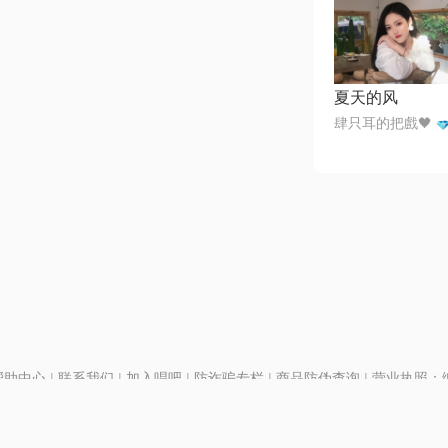
夏天的风
肆只耳的把戲🖤
帮助中心
|
联系我们
|
加入唱吧
|
防诈骗专栏
|
商品防伪查询
|
营业执照：编号
P证110298
|
京ICP备11013291号-1
| 举报电话(24小时)：022-25782593
号
|
京公网安备11010502025063号
|
|