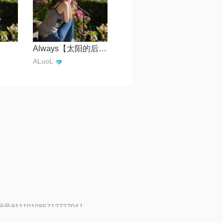
Always【太阳的后裔 OST】
ALuoL
91110108571272704J
 | 举报邮箱：fankui@changba.com
| 向12318举报