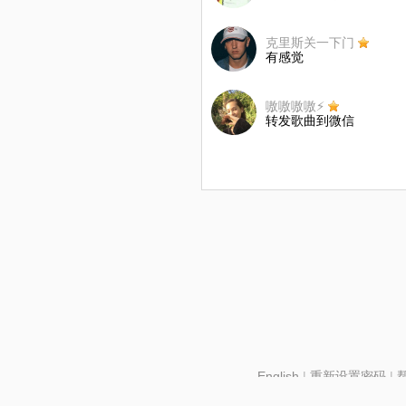
克里斯关一下门
有感觉
嗷嗷嗷嗷⚡️
转发歌曲到微信
English
|
重新设置密码
|
北京酷智科技有限公司 ©2024 changba.com |
京IC