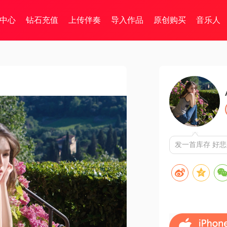
中心
钻石充值
上传伴奏
导入作品
原创购买
音乐人
发一首库存 好悲桑的歌啊