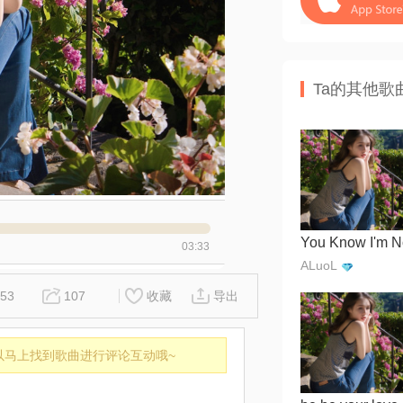
Ta的其他歌
03:33
ALuoL
53
107
收藏
导出
以马上找到歌曲进行评论互动哦~