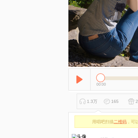
00:00
1.3万
165
2
用唱吧扫描
二维码
，可