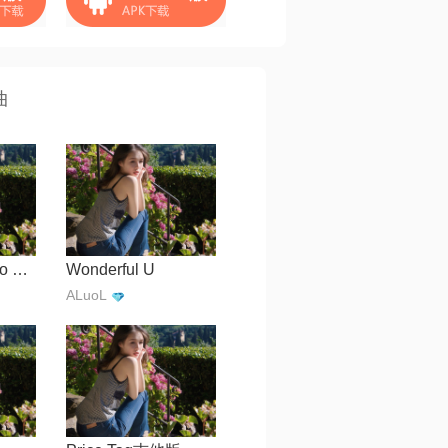
曲
You Know I'm No Good
Wonderful U
ALuoL