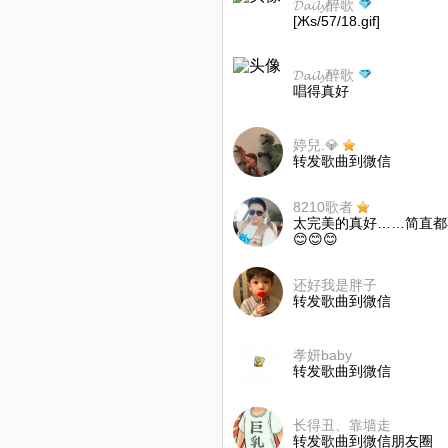
𝓓𝓪𝓲𝓵𝔂醉歌
[Жs/57/18.gif]
𝓓𝓪𝓲𝓵𝔂醉歌
唱得真好
婷兒.💎
转发歌曲到微信
8210歌者
太完美的真好……简直都
😊😊😊
还好我是胖子
转发歌曲到微信
孝妍baby
转发歌曲到微信
长得丑、靠墙走
转发歌曲到微信朋友圈