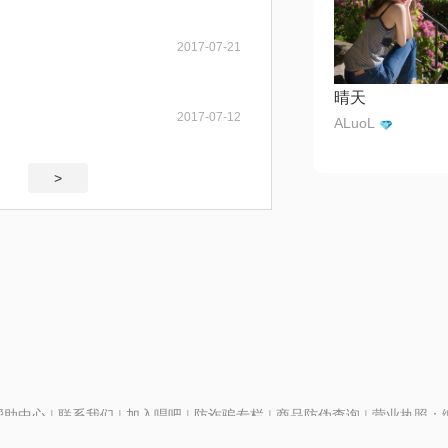
2017-07-21
晴天
2017-07-12
ALuoL
>
帮助中心
|
联系我们
|
加入唱吧
|
防诈骗专栏
|
商品防伪查询
|
营业执照：编号
P证110298
|
京ICP备11013291号-1
| 举报电话(24小时)：022-25782593