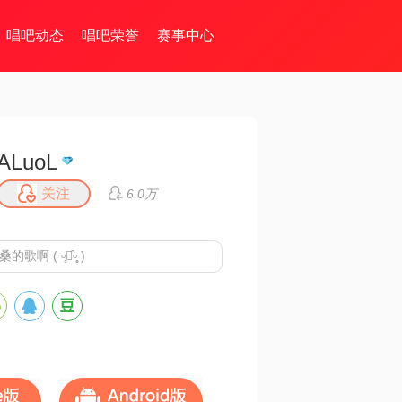
唱吧动态
唱吧荣誉
赛事中心
ALuoL
关注
6.0万
 ( ᵕ̥﹏̑ᵕ̥̥ )