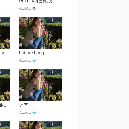
Price Tag吉他版
ALuoL
take me to the church(guitar ver.)
hotline bling
ALuoL
花样年华【kakuikoma】
拥有
ALuoL