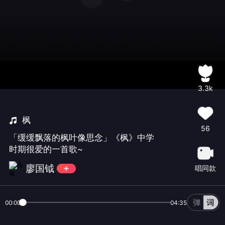
3.3k
枫
56
「缓缓飘落的枫叶像思念」《枫》中学
时期很爱的一首歌~
廖国钺
唱同款
00:00
04:35