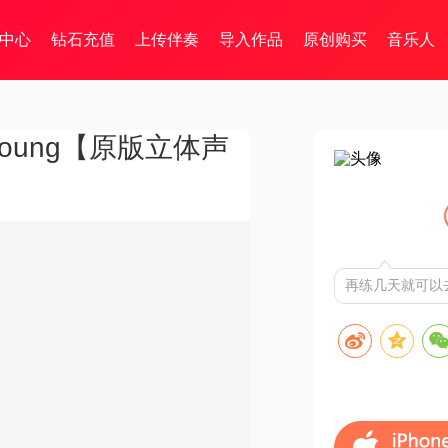
中心
钻石充值
上传伴奏
导入作品
原创购买
音乐人
e young【原版立体声
再练几天就可以