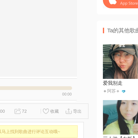
Ta的其他歌
爱我别走
🔸阿苏🔹
00:00
00
72
收藏
导出
以马上找到歌曲进行评论互动哦~