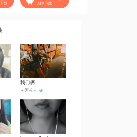
曲
我们俩
🔸阿苏🔹