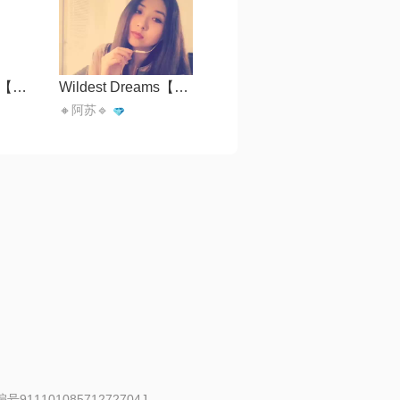
Let me love you【Haiyo】
Wildest Dreams【吉他】
🔸阿苏🔹
91110108571272704J