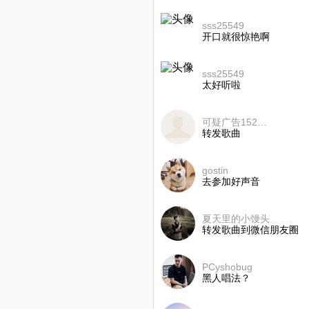
sss25549
开口就很惊艳啊
sss25549
太好听啦
可疑广告152323290
转发歌曲
gostin
去参加好声音
夏天里的小馒头
转发歌曲到微信朋友圈
PCyshobug
黑人唱法？