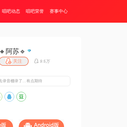
唱吧动态
唱吧荣誉
赛事中心
🔸阿苏🔹
关注
9.5万
去录音棚录了…有点期待