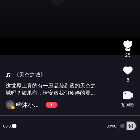
25
《天空之城》
8
这世界上真的有一座晶莹剔透的天空之
城吗？如果有，请安放我们疲倦的灵魂
吧！
🎼沐小可🤡
拍同款
00:00
00:00