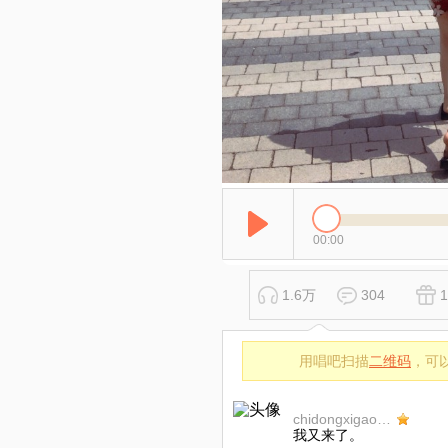
00:00
1.6万
304
1
用唱吧扫描
二维码
，可
chidongxigaoshou
我又来了。