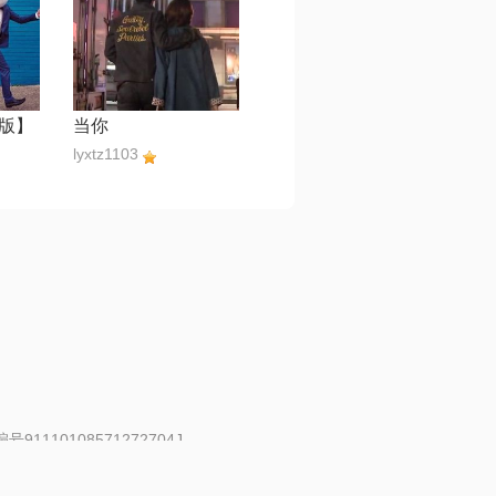
版】
当你
lyxtz1103
91110108571272704J
 | 举报邮箱：fankui@changba.com
| 向12318举报
|
金盾网络纠纷调解中心