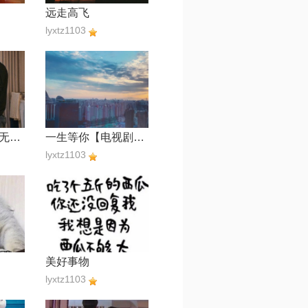
远走高飞
lyxtz1103
胡广生【电影《无名之辈》宣传推广曲】
一生等你【电视剧《媚者无疆》 主题曲】
lyxtz1103
美好事物
lyxtz1103