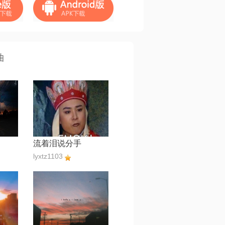
曲
流着泪说分手
lyxtz1103