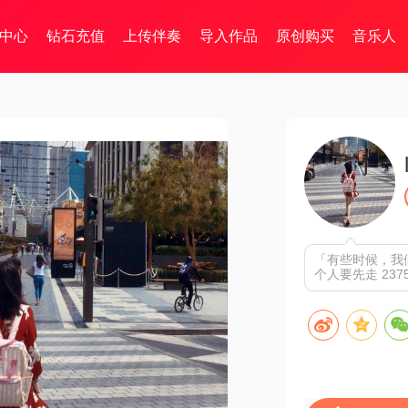
中心
钻石充值
上传伴奏
导入作品
原创购买
音乐人
「有些时候，我
个人要先走 237