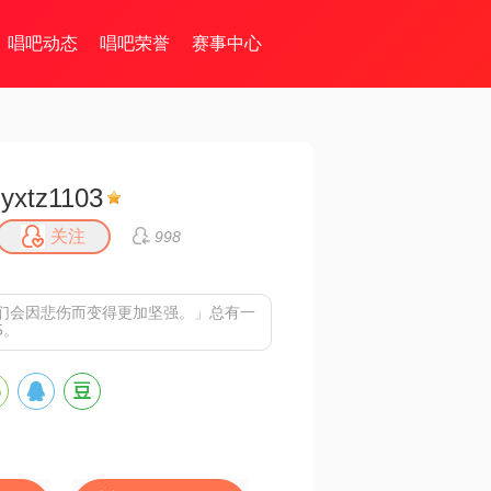
唱吧动态
唱吧荣誉
赛事中心
lyxtz1103
关注
998
们会因悲伤而变得更加坚强。」
总有一
5。