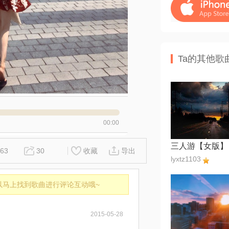
Ta的其他歌
00:00
三人游【女版】
63
30
收藏
导出
lyxtz1103
以马上找到歌曲进行评论互动哦~
2015-05-28