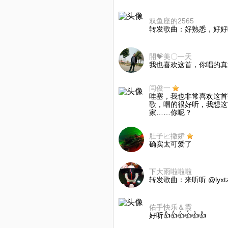
双鱼座的2565
转发歌曲：好熟悉，好好听
開💝美〇一天
我也喜欢这首，你唱的真
闫俊一
哇塞，我也非常喜欢这首
歌，唱的很好听，我想这
家……你呢？
肚子📈撒娇
确实太可爱了
下大雨啦啦啦
转发歌曲：来听听 @lyxt
佑手快乐＆霞
好听👍👍👍👍👍👍