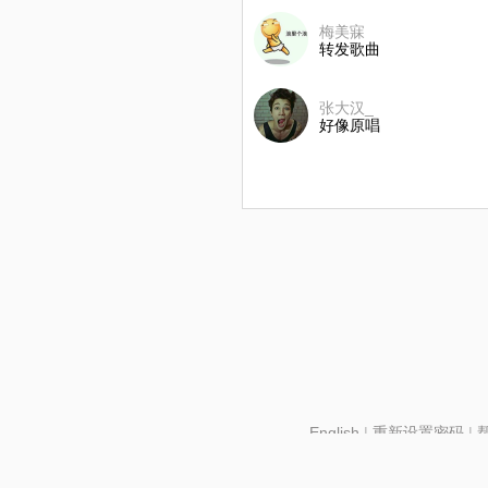
梅美寐
转发歌曲
张大汉_
好像原唱
English
|
重新设置密码
|
北京酷智科技有限公司 ©2024 changba.com |
京IC
京网文【2024】2602-128