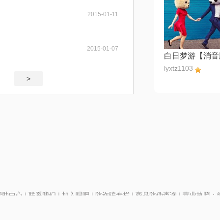
2015-01-11
2015-01-07
白日梦游【消音
lyxtz1103
>
帮助中心
|
联系我们
|
加入唱吧
|
防诈骗专栏
|
商品防伪查询
|
营业执照：编号
P证110298
|
京ICP备11013291号-1
| 举报电话(24小时)：022-25782593
号
|
京公网安备11010502025063号
|
|