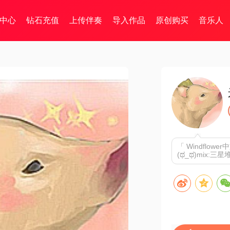
中心
钻石充值
上传伴奏
导入作品
原创购买
音乐人
「 Windflowe
(ಥ_ಥ)mix:三星