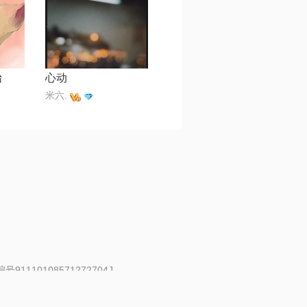
怡
心动
米六.
91110108571272704J
 | 举报邮箱：fankui@changba.com
| 向12318举报
|
金盾网络纠纷调解中心