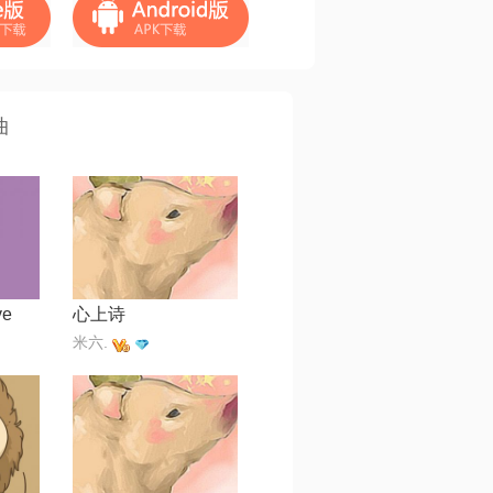
曲
ve
心上诗
米六.