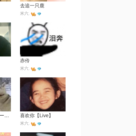
去追一只鹿
米六.
赤伶
米六.
恋爱サーキュレーション
喜欢你【Live】
米六.