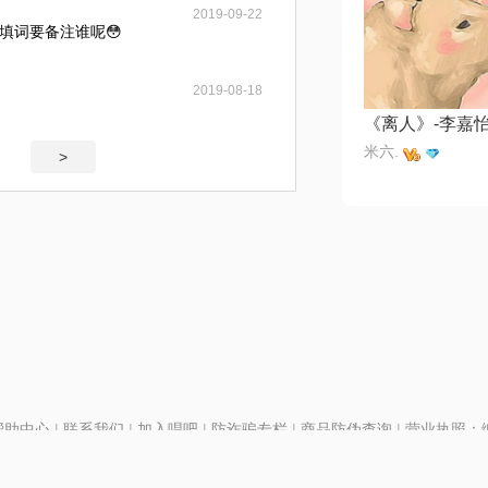
2019-09-22
填词要备注谁呢😳
2019-08-18
《离人》-李嘉
米六.
>
帮助中心
|
联系我们
|
加入唱吧
|
防诈骗专栏
|
商品防伪查询
|
营业执照：编号
P证110298
|
京ICP备11013291号-1
| 举报电话(24小时)：022-25782593
号
|
京公网安备11010502025063号
|
|