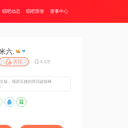
唱吧动态
唱吧荣誉
赛事中心
米六.
关注
5.3万
r中文版」
感谢豆姨的填词超级棒
堆