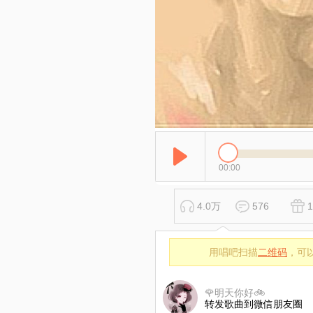
00:00
4.0万
576
1
用唱吧扫描
二维码
，可
🌹明天你好🚲
转发歌曲到微信朋友圈