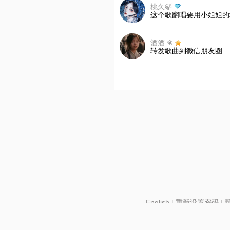
桃久🍃
这个歌翻唱要用小姐姐的
酒酒.❀
转发歌曲到微信朋友圈
English
|
重新设置密码
|
北京酷智科技有限公司 ©2024 changba.com |
京IC
京网文【2024】2602-128