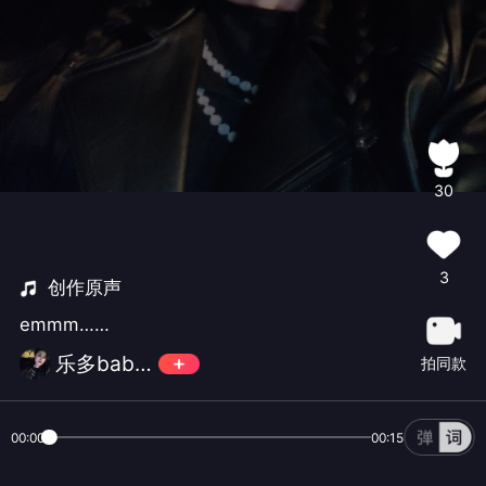
30
3
创作原声
emmm……
乐多baby🔮
拍同款
00:00
00:15