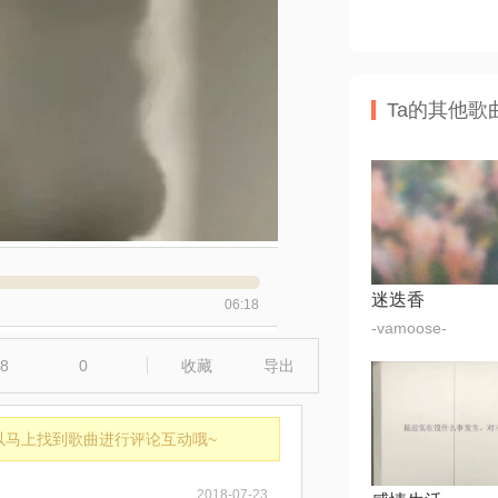
Ta的其他歌
迷迭香
06:18
-vamoose-
8
0
收藏
导出
以马上找到歌曲进行评论互动哦~
2018-07-23