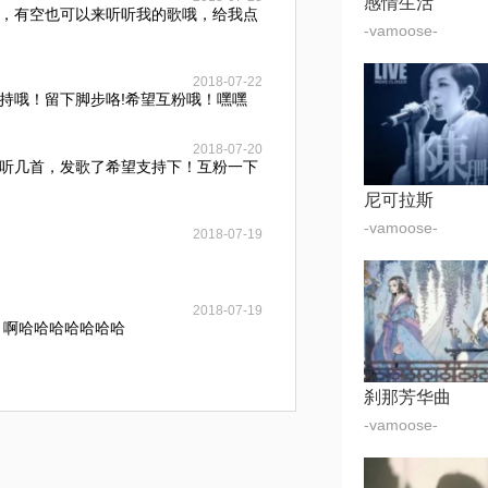
感情生活
，有空也可以来听听我的歌哦，给我点
-vamoose-
2018-07-22
持哦！留下脚步咯!希望互粉哦！嘿嘿
2018-07-20
听几首，发歌了希望支持下！互粉一下
尼可拉斯
-vamoose-
2018-07-19
2018-07-19
un li 啊哈哈哈哈哈哈哈
刹那芳华曲
-vamoose-