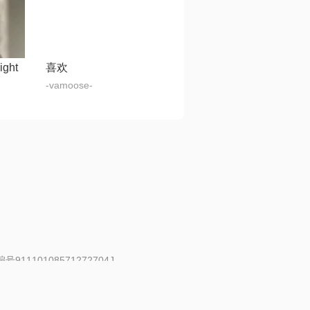
ight
喜欢
-vamoose-
91110108571272704J
 | 举报邮箱：fankui@changba.com
| 向12318举报
|
金盾网络纠纷调解中心