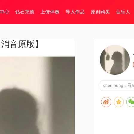
中心
钻石充值
上传伴奏
导入作品
原创购买
音乐人
ed【消音原版】
chen hung li