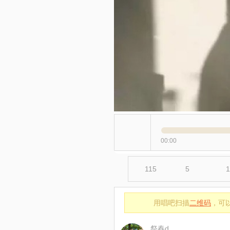
00:00
115
5
1
用唱吧扫描
二维码
，可
祭春d