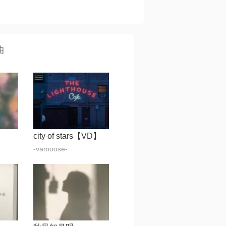
曲
city of stars【VD】
-vamoose-