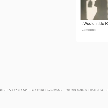
It Wouldn't Be R
-vamoose-
帮助中心
|
联系我们
|
加入唱吧
|
防诈骗专栏
|
商品防伪查询
|
营业执照：编号
P证110298
|
京ICP备11013291号-1
| 举报电话(24小时)：022-25782593
28号
|
京公网安备11010502025063号
|
|