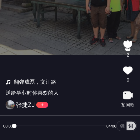
2
0
翻弹成磊，文汇路
送给毕业时你喜欢的人
张捷ZJ
拍同款
00:00
04:06