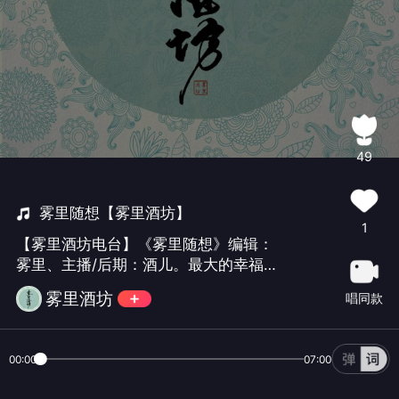
49
雾里随想【雾里酒坊】
1
【雾里酒坊电台】《雾里随想》编辑：
雾里、主播/后期：酒儿。最大的幸福莫
过于相爱又恰好在一起，我只是遗憾，
雾里酒坊
唱同款
没能给她更多。酒坊企鹅群号：
318357021
00:00
07:00