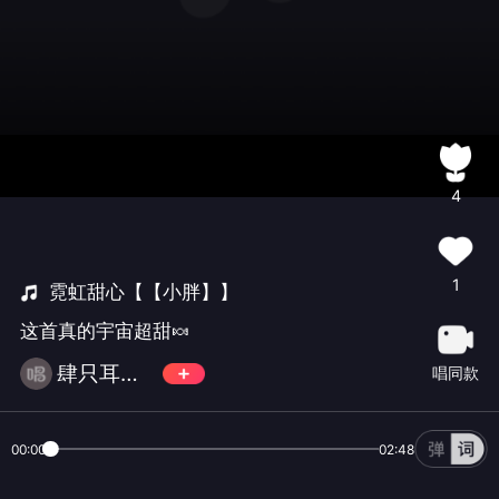
4
1
霓虹甜心【【小胖】】
这首真的宇宙超甜🍬
肆只耳的把戲🖤
唱同款
00:00
02:48