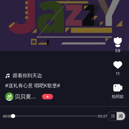
59
11
跟着你到天边
#送礼有心意 唱吧K歌堡#
贝贝黄不太赋格
拍同款
00:00
03:27