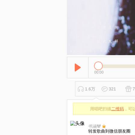
00:00
1.6万
321
7
用唱吧扫描
二维码
，可
书涵🐼
转发歌曲到微信朋友圈