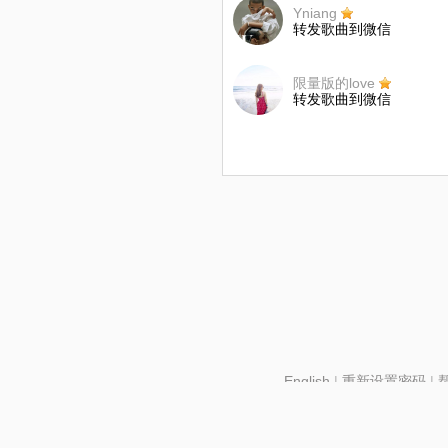
Yniang
转发歌曲到微信
限量版的love
转发歌曲到微信
English
|
重新设置密码
|
北京酷智科技有限公司 ©2024 changba.com |
京IC
京网文【2024】2602-128