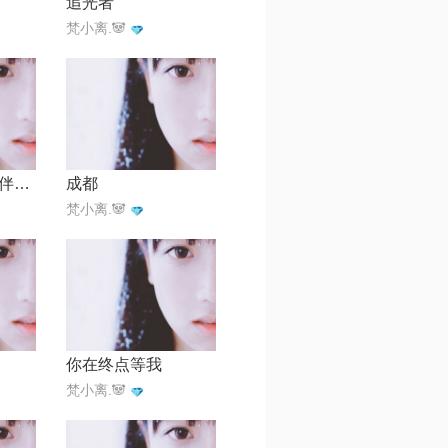
追光者
梵小离.🐼
农夫渔夫【原版伴奏】
成都
梵小离.🐼
你在终点等我
梵小离.🐼