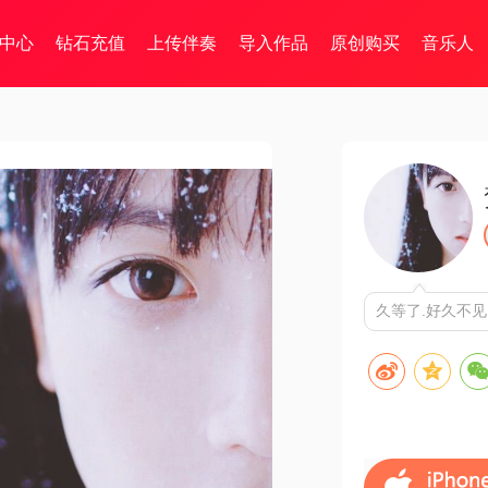
中心
钻石充值
上传伴奏
导入作品
原创购买
音乐人
久等了.好久不见.ha