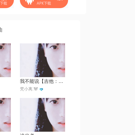
曲
我不能说【吉他：泼猴】
梵小离.🐼