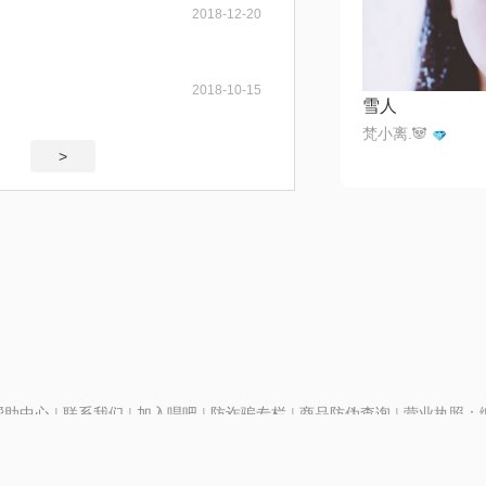
2018-12-20
2018-10-15
雪人
梵小离.🐼
>
帮助中心
|
联系我们
|
加入唱吧
|
防诈骗专栏
|
商品防伪查询
|
营业执照：编号
P证110298
|
京ICP备11013291号-1
| 举报电话(24小时)：022-25782593
号
|
京公网安备11010502025063号
|
|