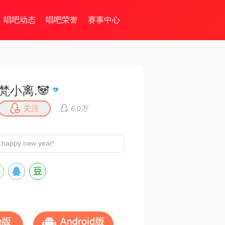
唱吧动态
唱吧荣誉
赛事中心
梵小离.🐼
关注
6.0万
ppy new year!