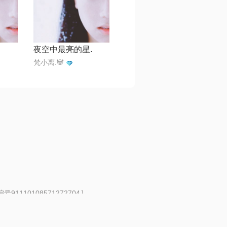
夜空中最亮的星.
梵小离.🐼
91110108571272704J
 | 举报邮箱：fankui@changba.com
| 向12318举报
|
金盾网络纠纷调解中心