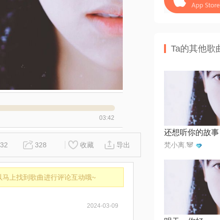
Ta的其他歌
03:42
还想听你的故事
32
328
收藏
导出
梵小离.🐼
以马上找到歌曲进行评论互动哦~
2024-03-09