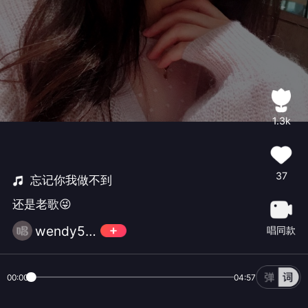
1.3k
37
忘记你我做不到
还是老歌😜
wendy52456
唱同款
00:00
04:57