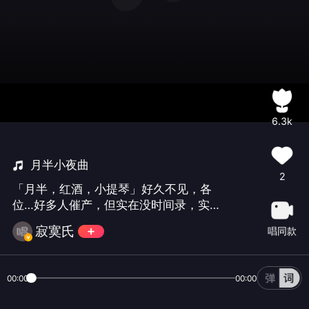
6.3k
月半小夜曲
2
「月半，红酒，小提琴」好久不见，各
位…好多人催产，但实在没时间录，实
在抱歉🙏今天特意抽了点时间录了这
寂寞氏
唱同款
歌，其实早听说过这歌了，但是被好声
音陈乐基那版本洗脑了…基本没怎么听
原版…希望大家喜欢😁
00:00
00:00