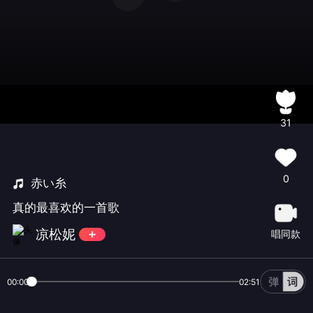
31
0
赤い糸
真的最喜欢的一首歌
凉松妮
唱同款
00:00
02:51