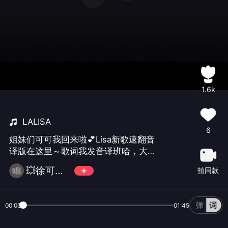
1.6k
LALISA
6
姐妹们可可我回来啦💕Lisa新歌速翻音
译版在这里～歌词我发音译班哈，大家
自取👌周末教！！
💥徐可可可可可🍓
拍同款
00:00
01:45