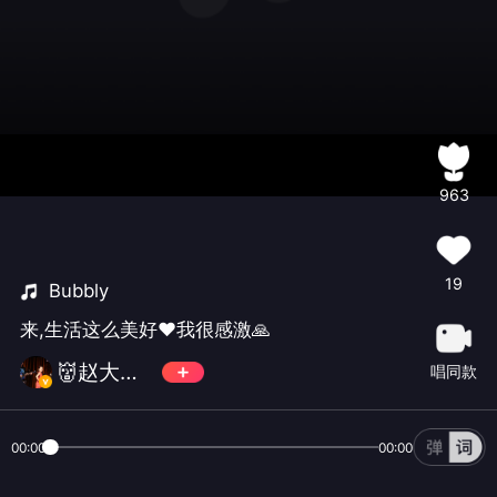
963
19
Bubbly
来,生活这么美好♥️我很感激🙏
👹赵大格儿👹
唱同款
00:00
00:00