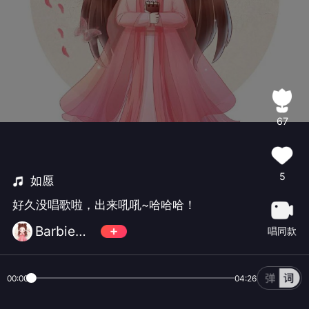
67
5
如愿
好久没唱歌啦，出来吼吼~哈哈哈！
Barbie～Bubles糖朶朶
唱同款
00:00
04:26