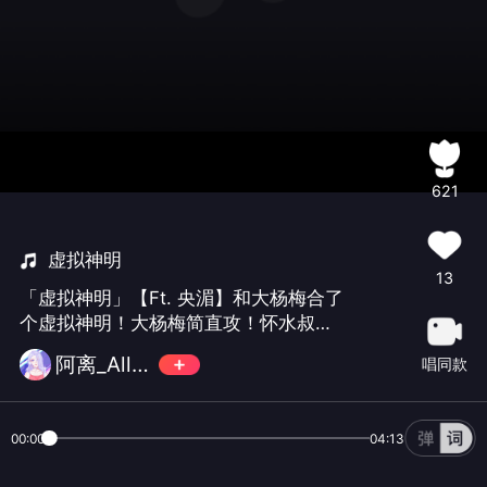
621
虚拟神明
13
「虚拟神明」【Ft. 央湄】和大杨梅合了
个虚拟神明！大杨梅简直攻！怀水叔叔
的后期也是敬业得很，边做还边卖萌！
阿离_Alley
唱同款
犯规！！
00:00
04:13