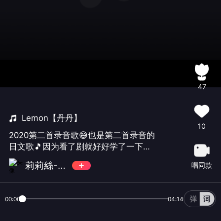
47
Lemon【丹丹】
10
2020第二首录音歌😅也是第二首录音的
日文歌🎵因为看了剧就好好学了一下下
🎤 #米津玄師##Lemon#cover by.蛋蛋
莉莉絲-Lilith
唱同款
词曲#米津玄師# 日剧#unnatural##非
自然死亡#主题曲 似乎介绍全了......🤣
00:00
04:14