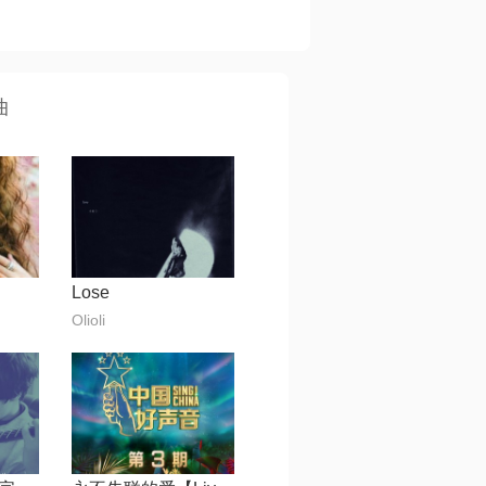
曲
Lose
Olioli