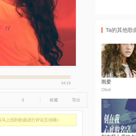
Ta的其他歌
雨爱
04:19
Olioli
3
收藏
导出
以马上找到歌曲进行评论互动哦~