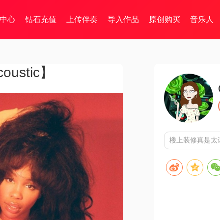
中心
钻石充值
上传伴奏
导入作品
原创购买
音乐人
coustic】
楼上装修真是太