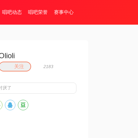
唱吧动态
唱吧荣誉
赛事中心
Olioli
关注
2183
讨厌了