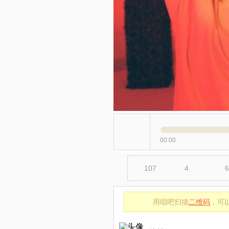
00:00
107
4
6
用唱吧扫描
二维码
，可