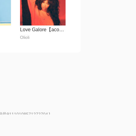
Love Galore【acoustic】
Olioli
91110108571272704J
 | 举报邮箱：fankui@changba.com
| 向12318举报
|
金盾网络纠纷调解中心