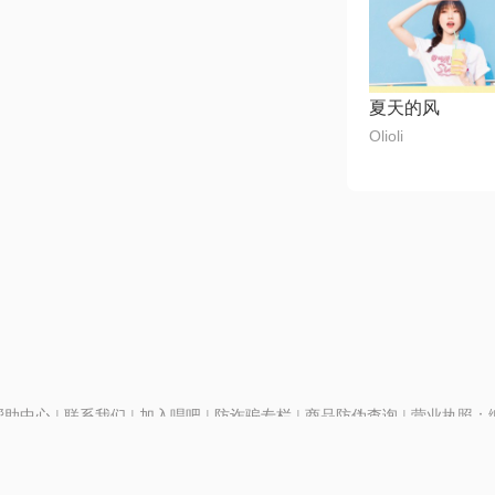
夏天的风
Olioli
帮助中心
|
联系我们
|
加入唱吧
|
防诈骗专栏
|
商品防伪查询
|
营业执照：编号
P证110298
|
京ICP备11013291号-1
| 举报电话(24小时)：022-25782593
28号
|
京公网安备11010502025063号
|
|