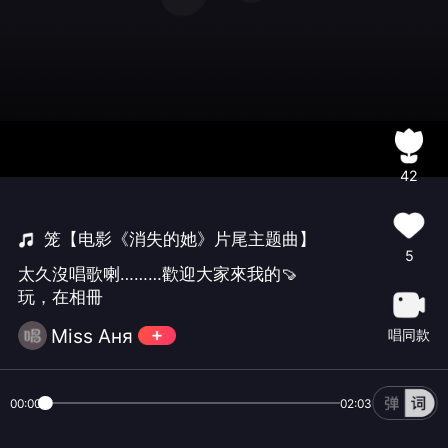
42
笼【电影《消失的她》片尾主题曲】
5
太久沒唱歌喇………歡迎大家來我的🍠
玩，在相冊
Miss Aня
唱同款
00:00
02:03