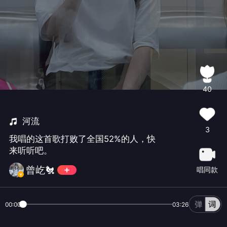
40
河流
3
我唱的这首歌打败了全国52%的人，快
来听听吧。
曾屹🐔
唱同款
00:00
03:26