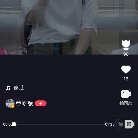
98
16
傻瓜
曾屹🐔
拍同款
00:00
01:35