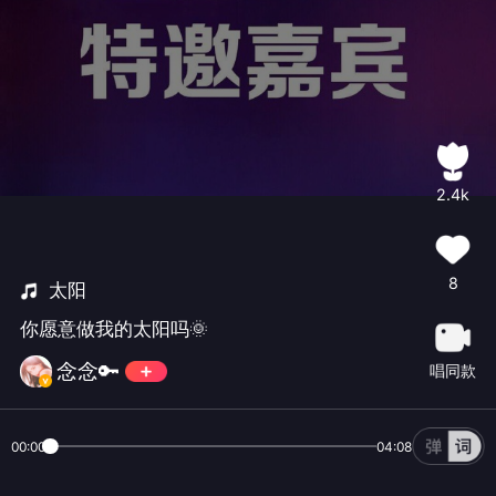
2.4k
8
太阳
你愿意做我的太阳吗🌞
念念🔑
唱同款
00:00
04:08