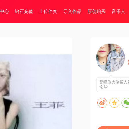
中心
钻石充值
上传伴奏
导入作品
原创购买
音乐人
是哪位大佬帮人
论😂