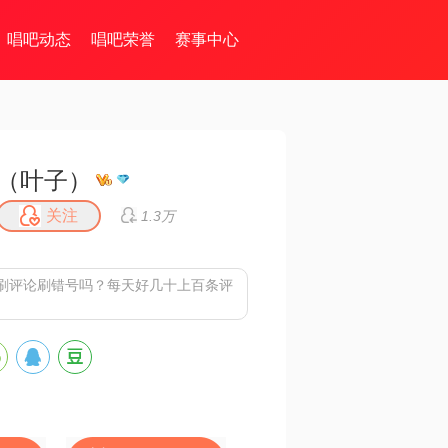
唱吧动态
唱吧荣誉
赛事中心
（叶子）
关注
1.3万
刷评论刷错号吗？每天好几十上百条评