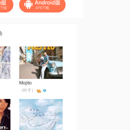
曲
Mojito
（叶子）