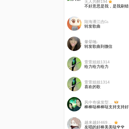
无人共醉194
不好意思是我，是我刷错了
陆海潘江甴㏇
转发歌曲
暈晕哋-
转发歌曲到微信
萱萱姐姐1314
给力给力给力
萱萱姐姐1314
喜欢的歌
风中奇缘发型2🇴2🇴
棒棒哒棒棒哒支持支持好
越来越好469顺应天意
友唱的好棒美美哒🌹🌹