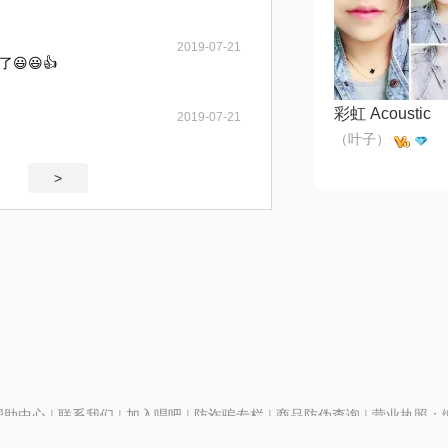
2019-07-21
😃👍
彩虹 Acoustic
2019-07-21
（叶子）
>
帮助中心
|
联系我们
|
加入唱吧
|
防诈骗专栏
|
商品防伪查询
|
营业执照：编号
P证110298
|
京ICP备11013291号-1
| 举报电话(24小时)：022-25782593