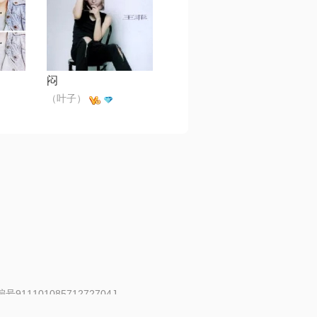
闷
（叶子）
91110108571272704J
 | 举报邮箱：fankui@changba.com
| 向12318举报