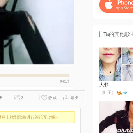
Ta的其他歌
04:13
大梦
（叶子）
5
3
收藏
导出
以马上找到歌曲进行评论互动哦~