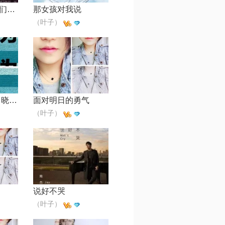
两个人不等于我们【女版】
那女孩对我说
（叶子）
年少有为【女版 晓宇H】
面对明日的勇气
（叶子）
说好不哭
（叶子）