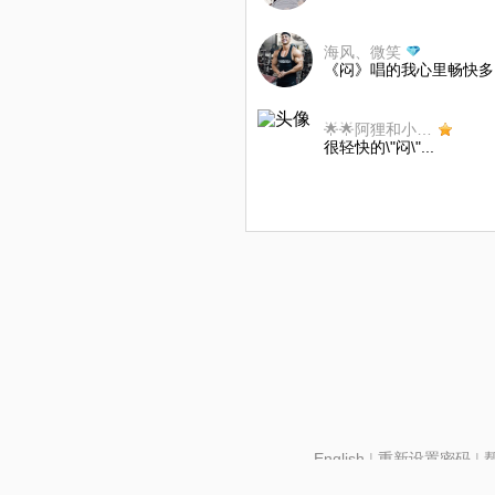
海风、微笑
《闷》唱的我心里畅快多了
🌟🌟阿狸和小小云
很轻快的\"闷\"...
English
|
重新设置密码
|
北京酷智科技有限公司 ©2024 changba.com |
京IC