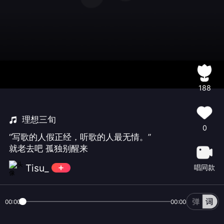
188
理想三旬
0
“写歌的人假正经，听歌的人最无情。”
就老去吧 孤独别醒来
Tisu_
唱同款
00:00
00:00