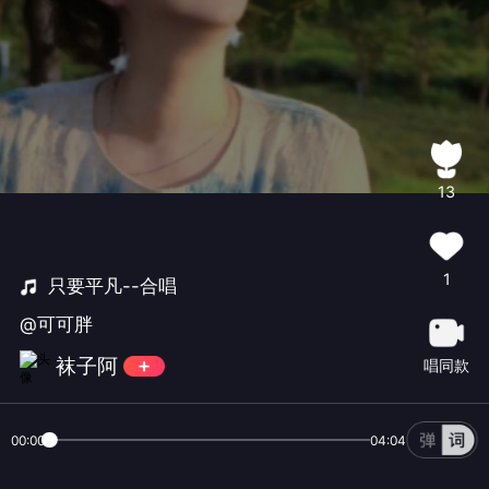
13
1
只要平凡--合唱
@可可胖
袜子阿
唱同款
00:00
04:04