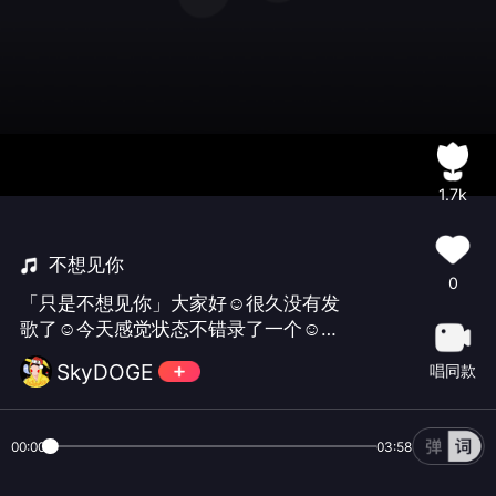
1.7k
不想见你
0
「只是不想见你」大家好☺很久没有发
歌了☺今天感觉状态不错录了一个☺感
觉是目前我唱的最好的一遍了☺希望你
SkyDOGE
唱同款
们给我点儿🌹☺然后夸我几句☺然后转
发☺然后单曲循环☺谢谢你们了☺
00:00
03:58