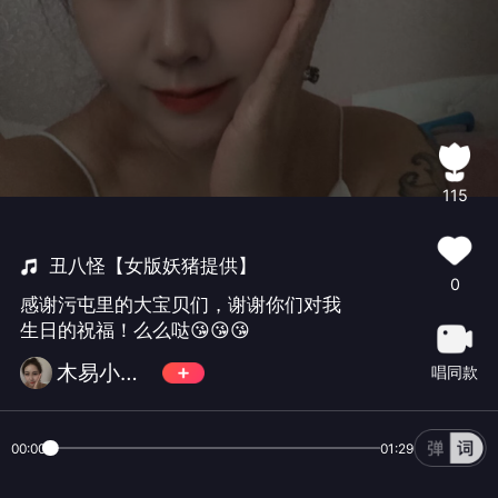
115
丑八怪【女版妖猪提供】
0
感谢污屯里的大宝贝们，谢谢你们对我
生日的祝福！么么哒😘😘😘
木易小优👑
唱同款
00:00
01:29