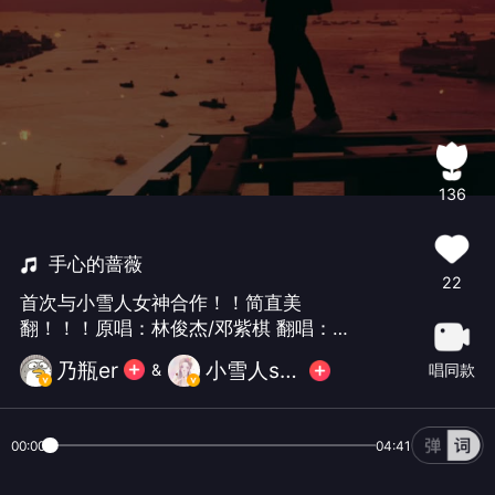
136
手心的蔷薇
22
首次与小雪人女神合作！！简直美
翻！！！原唱：林俊杰/邓紫棋 翻唱：
我/小雪人 Mix：小雪人 海报：挽衾衾衾
乃瓶er
小雪人suri💥
唱同款
&
衾 题字：谣曦怀【济云行】
00:00
04:41