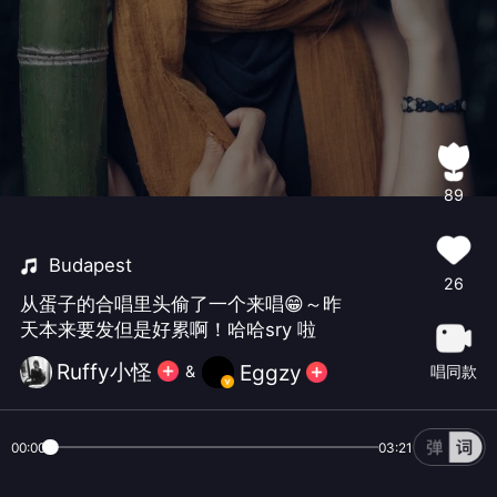
89
Budapest
26
从蛋子的合唱里头偷了一个来唱😁～昨
天本来要发但是好累啊！哈哈sry 啦
Ruffy小怪
Eggzy
唱同款
&
00:00
03:21