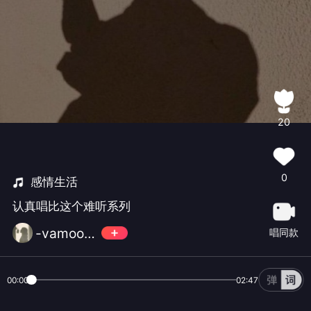
20
0
感情生活
认真唱比这个难听系列
-vamoose-
唱同款
00:00
02:47