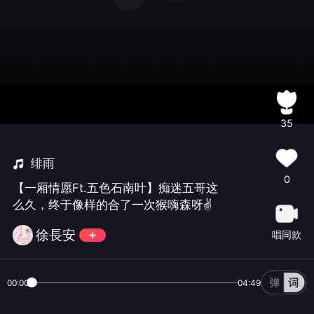
35
绯雨
0
【一厢情愿Ft.五色石南叶】痴迷五哥这
么久，终于像样的合了一次猴嗨森呀✌
徐長安
唱同款
00:00
04:49