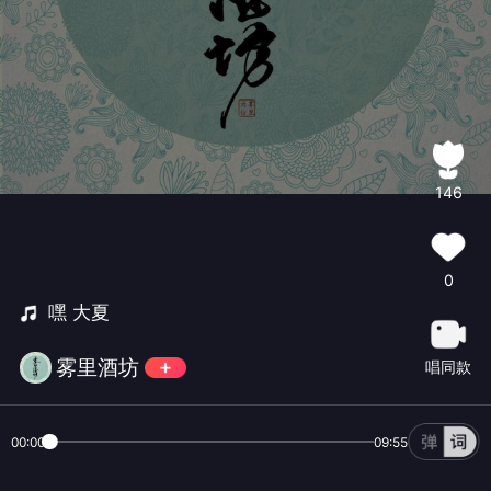
146
0
嘿 大夏
雾里酒坊
唱同款
00:00
09:55