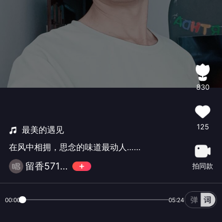
830
125
最美的遇见
在风中相拥，思念的味道最动人……
留香571(拒币)
拍同款
00:00
05:24