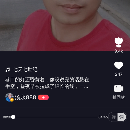
9.4k
七天七世纪
247
巷口的灯还昏黄着，像没说完的话悬在
半空，昼夜早被拉成了绵长的线，一
天，竟漫长得像一整个世纪。一首七天
汤永888
拍同款
七世纪，送给大家，提前祝七夕节快乐
呦！同时祝七夕节生日的诺梦，能够永
远开心快乐！幸福围绕！🌹🌹🌹#李天华
00:00
04:45
#