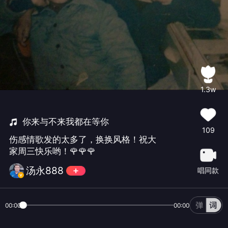
1.3w
你来与不来我都在等你
109
伤感情歌发的太多了，换换风格！祝大
家周三快乐哟！🌹🌹🌹
汤永888
唱同款
00:00
00:00