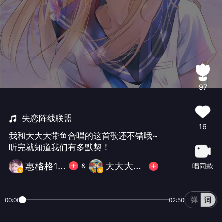
97
失恋阵线联盟
16
我和大大大带鱼合唱的这首歌还不错哦~
听完就知道我们有多默契！
惠格格1💃清歌贺辰🌹
大大大带鱼.
唱同款
&
00:00
02:50