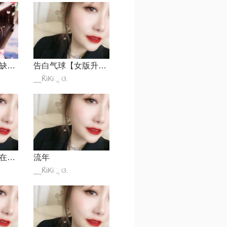
凉凉【原唱完美缺女声版】
告白气球【女版升调】
__K̋iKiૢ ଓ.
亲爱的你怎么不在身边
流年
__K̋iKiૢ ଓ.