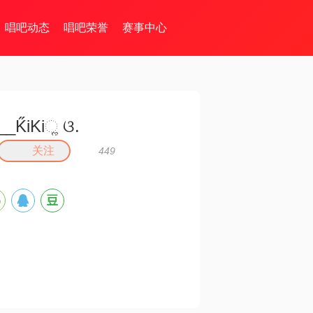
唱吧动态
唱吧荣誉
赛事中心
__K̋iKiૢ ଓ.
关注
449