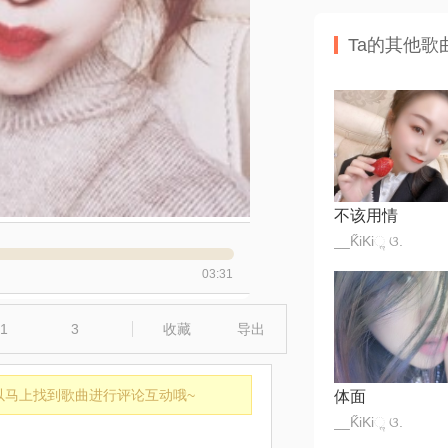
Ta的其他歌
不该用情
__K̋iKiૢ ଓ.
03:31
1
3
收藏
导出
以马上找到歌曲进行评论互动哦~
体面
__K̋iKiૢ ଓ.