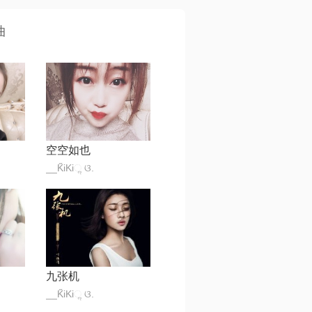
曲
空空如也
__K̋iKiૢ ଓ.
九张机
__K̋iKiૢ ଓ.